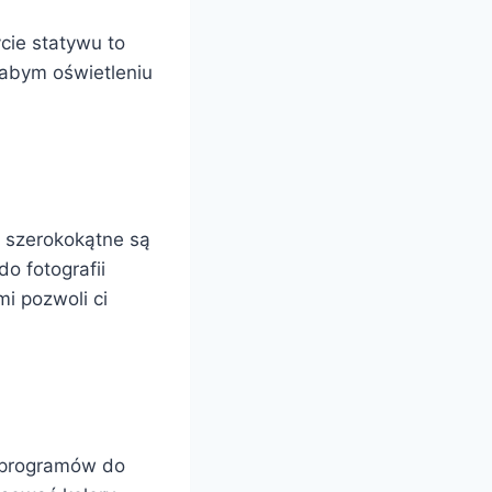
cie statywu to
łabym oświetleniu
y szerokokątne są
o fotografii
i pozwoli ci
 programów do