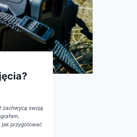
jęcia?
eż zachwycą swoją
ografem,
, jak przygotować