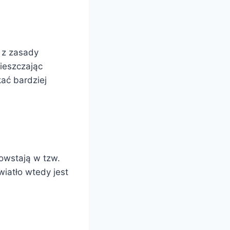
 z zasady
mieszczając
kać bardziej
powstają w tzw.
wiatło wtedy jest