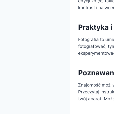
edycji zdjęć, tak
kontrast i nasyce
Praktyka i
Fotografia to umi
fotografować, tym
eksperymentować 
Poznawani
Znajomość możliw
Przeczytaj instru
twój aparat. Moż