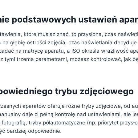
ie podstawowych ustawień apar
awienia, które musisz znać, to przysłona, czas naświetl
na głębię ostrości zdjęcia, czas naświetlania decyduje 
padać na matrycę aparatu, a ISO określa wrażliwość apa
z tymi trzema parametrami, możesz kontrolować, jak b
owiedniego trybu zdjęciowego
esnych aparatów oferuje różne tryby zdjęciowe, od a
nualny daje ci pełną kontrolę nad ustawieniami, ale je
fotografią, tryby półautomatyczne (np. priorytet przysło
ć bardziej odpowiednie.