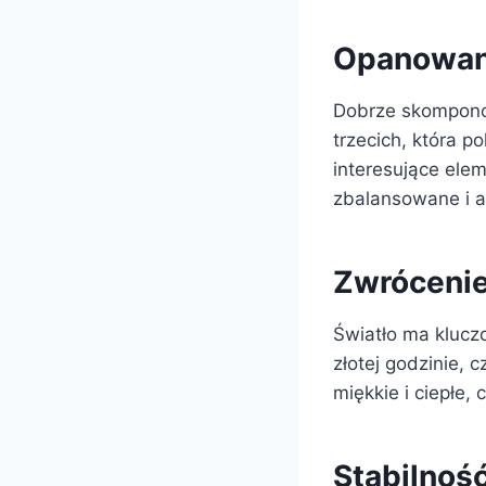
Opanowani
Dobrze skomponow
trzecich, która 
interesujące elem
zbalansowane i at
Zwrócenie
Światło ma kluczo
złotej godzinie, 
miękkie i ciepłe,
Stabilnoś