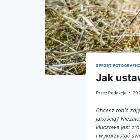
SPRZĘT FOTOGRAFI
Jak ustaw
Przez
Redakcja
20
Chcesz robić zdj
jakością? Niezale
kluczowe jest zr
i wykorzystać swó