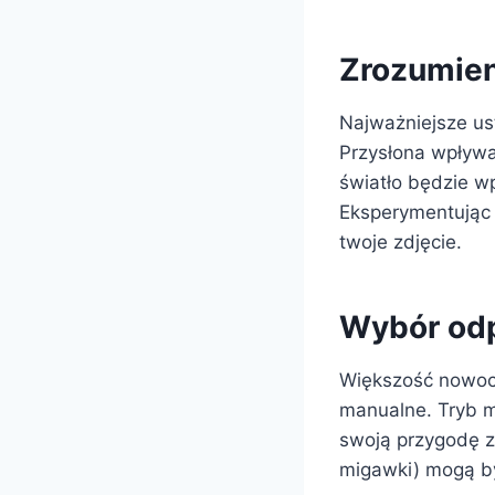
Zrozumien
Najważniejsze ust
Przysłona wpływa 
światło będzie w
Eksperymentując 
twoje zdjęcie.
Wybór odp
Większość nowocz
manualne. Tryb ma
swoją przygodę z 
migawki) mogą by