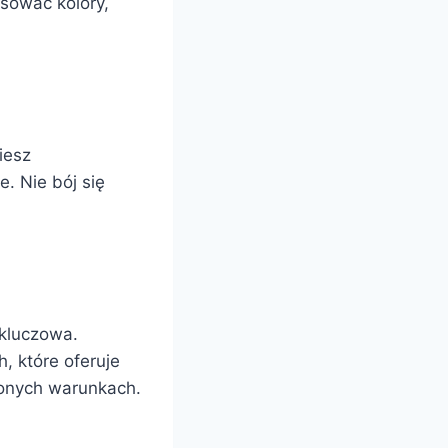
osować kolory,
iesz
e. Nie bój się
 kluczowa.
, które oferuje
lonych warunkach.