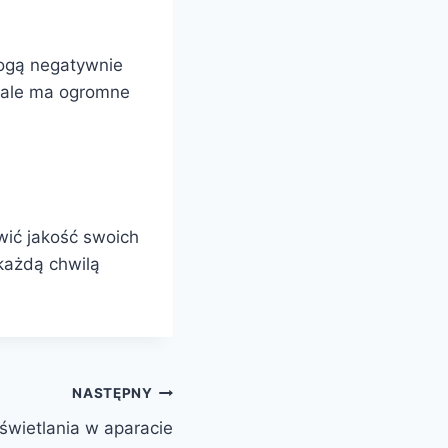
mogą negatywnie
, ale ma ogromne
ić jakość swoich
 każdą chwilą
NASTĘPNY
świetlania w aparacie