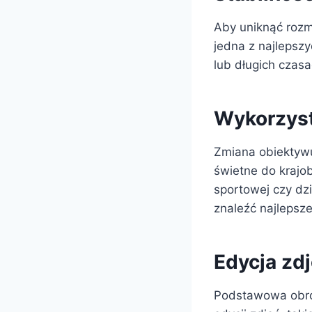
Aby uniknąć rozma
jedna z najlepsz
lub długich czasa
Wykorzyst
Zmiana obiektywu
świetne do krajob
sportowej czy dz
znaleźć najlepsze
Edycja zd
Podstawowa obró