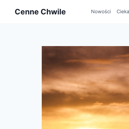
Przejdź
Cenne Chwile
do
Nowości
Cieka
treści