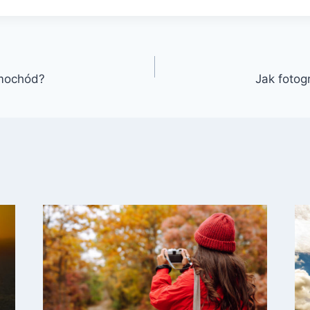
amochód?
Jak foto