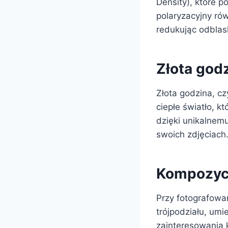
Density), które p
polaryzacyjny ró
redukując odblask
Złota godz
Złota godzina, cz
ciepłe światło, k
dzięki unikalnem
swoich zdjęciach
Kompozycj
Przy fotografowa
trójpodziału, umi
zainteresowania 