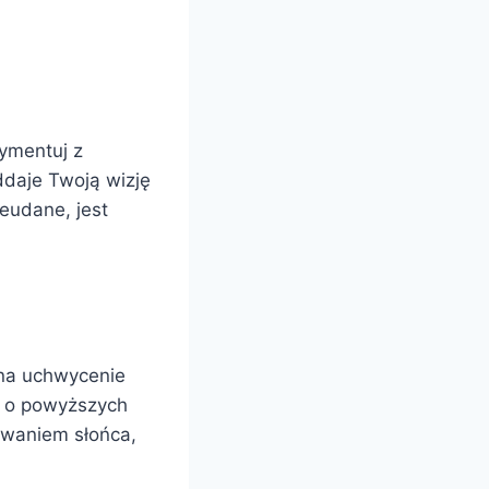
rymentuj z
oddaje Twoją wizję
ieudane, jest
 na uchwycenie
c o powyższych
owaniem słońca,