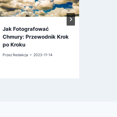
Jak Fotografować
Jak Fo
Chmury: Przewodnik Krok
Przez
Reda
po Kroku
Przez
Redakcja
2023-11-14