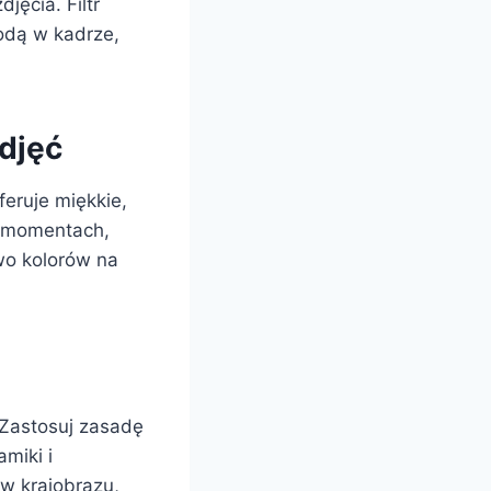
jęcia. Filtr
odą w kadrze,
zdjęć
feruje miękkie,
ch momentach,
wo kolorów na
 Zastosuj zasadę
miki i
w krajobrazu,