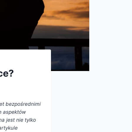
ce?
wet bezpośrednimi
ch aspektów
 jest nie tylko
artykule