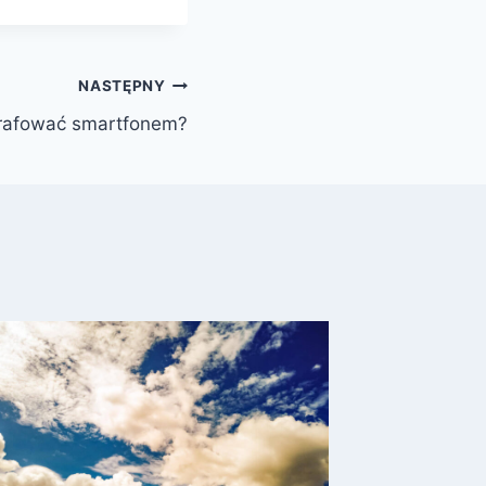
NASTĘPNY
grafować smartfonem?