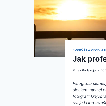
PODRÓŻE Z APARAT
Jak prof
Przez
Redakcja
20
Fotografia słońc
ujęciami naszej n
fotografii krajob
pasja i cierpliwo