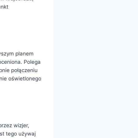
unkt
rwszym planem
oceniona. Polega
pnie połączeniu
nie oświetlonego
rzez wizjer,
t tego używaj