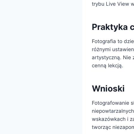
trybu Live View 
Praktyka 
Fotografia to dzi
różnymi ustawieni
artystyczną. Nie 
cenną lekcją.
Wnioski
Fotografowanie s
niepowtarzalnyc
wskazówkach i z
tworząc niezapom