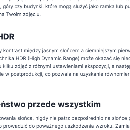
, góry czy budynki, które mogą służyć jako ramka lub p
na Twoim zdjęciu.
 HDR
y kontrast między jasnym słońcem a ciemniejszym pie
technika HDR (High Dynamic Range) może okazać się nie
kilku zdjęć z różnymi ustawieniami ekspozycji, a nastę
cie w postprodukcji, co pozwala na uzyskanie równomier
eństwo przede wszystkim
wania słońca, nigdy nie patrz bezpośrednio na słońce p
o prowadzić do poważnego uszkodzenia wzroku. Zamias