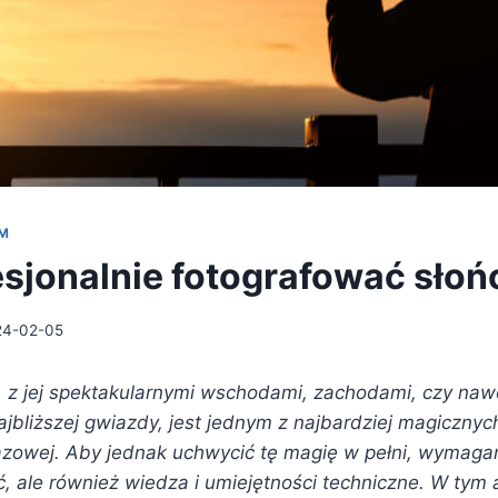
EM
esjonalnie fotografować słoń
24-02-05
a, z jej spektakularnymi wschodami, zachodami, czy na
ajbliższej gwiazdy, jest jednym z najbardziej magiczny
razowej. Aby jednak uchwycić tę magię w pełni, wymagana
ść, ale również wiedza i umiejętności techniczne. W tym 