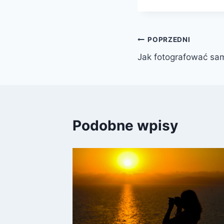
Nawigacja
POPRZEDNI
Jak fotografować s
wpisu
Podobne wpisy