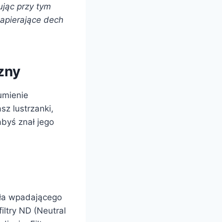
jąc przy tym
zapierające dech
zny
umienie
sz lustrzanki,
byś znał jego
tła wpadającego
iltry ND (Neutral