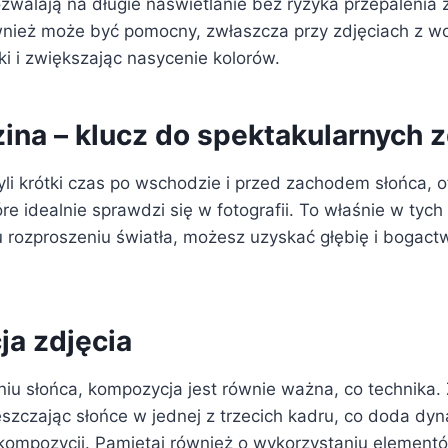
ozwalają na długie naświetlanie bez ryzyka przepalenia zd
wnież może być pomocny, zwłaszcza przy zdjęciach z w
i i zwiększając nasycenie kolorów.
ina – klucz do spektakularnych 
yli krótki czas po wschodzie i przed zachodem słońca, o
tóre idealnie sprawdzi się w fotografii. To właśnie w ty
u rozproszeniu światła, możesz uzyskać głębię i bogact
.
a zdjęcia
niu słońca, kompozycja jest równie ważna, co technika.
eszczając słońce w jednej z trzecich kadru, co doda dyna
kompozycji. Pamiętaj również o wykorzystaniu elementó