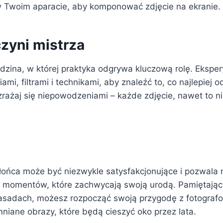
w Twoim aparacie, aby komponować zdjęcie na ekranie.
czyni mistrza
edzina, w której praktyka odgrywa kluczową rolę. Ekspe
ami, filtrami i technikami, aby znaleźć to, co najlepiej 
zrażaj się niepowodzeniami – każde zdjęcie, nawet to n
łońca może być niezwykle satysfakcjonujące i pozwala
h momentów, które zachwycają swoją urodą. Pamiętają
asadach, możesz rozpocząć swoją przygodę z fotograf
niane obrazy, które będą cieszyć oko przez lata.